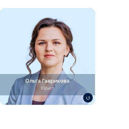
Специализируется в сфере договорного,
корпоративного, семейного права.
Эксперт в области налогового
консалтинга для физических лиц. Также
специализируется на судебном
представительстве по экономическим
спорам и гражданским делам.
Ольга Гаврикова
gavrikova@lawsolver.ru
Юрист