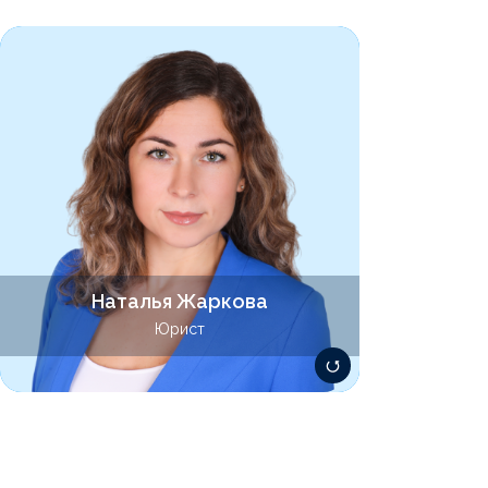
Специализируется в области
договорного, корпоративного,
налогового, трудового права. Участие в
проведении инвестиционных сделок.
Участие в судах по экономическим,
гражданским и административным спорам.
Наталья Жаркова
zharkova@lawsolver.ru
Юрист