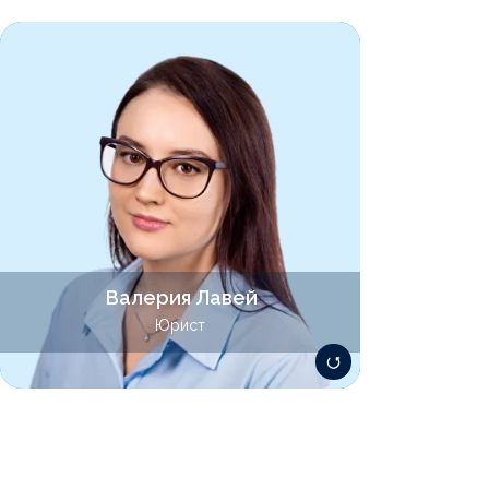
Специализируется в области
договорного, корпоративного, трудового
права и охраны труда. Представляет
интересы клиентов в судебных
разбирательствах при корпоративных
конфликтах и коммерческих спорах. Имеет
опыт правового аудита (Due Diligence)
производственных предприятий, IT-
компаний и стартап-проектов.
Валерия Лавей
lavey@lawsolver.ru
Юрист