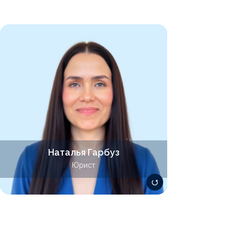
Специализируется в области
договорного права по различным
направлениям коммерческой
деятельности, обеспечивает правовую
поддержку по урегулированию
договорных споров. Имеет опыт по
разрешению земельных споров.
Наталья Гарбуз
garbuz@lawsolver.ru
Юрист