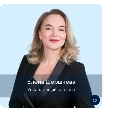
Специализируется на консультировании
бизнеса по различным вопросам
корпоративного, договорного и
трудового права. Участвует в проектах по
проведению юридических предпродажных
проверок, а также в проектах
реструктуризации бизнеса. Имеет опыт в
подготовке сделок в области М&A. Также
сопровождает проекты в сфере
медицинского права и телемедицины.
Елена Шершнёва
shershneva@lawsolver.ru
Управляющий партнёр
+7 905 763-50-07