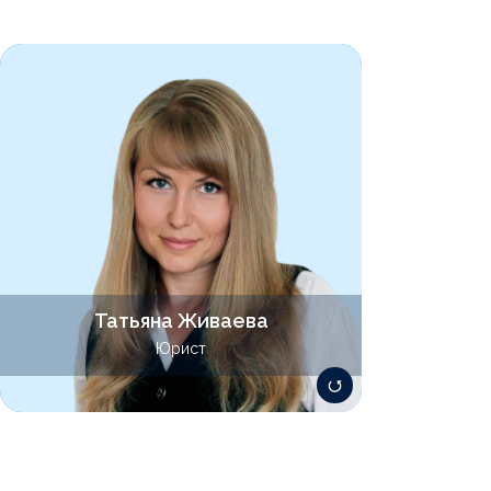
Осуществляет комплексное
обслуживание юридических лиц,
выполняющих разноплановую
деятельность – от создания и
продвижения мобильных приложений до
организации чартерных авиаперевозок.
Разбирается в вопросах договорного,
корпоративного, трудового права, права
интеллектуальной собственности. Имеет
большой опыт сопровождения IT-
стартапов.
Татьяна Живаева
zhivaeva@lawsolver.ru
Юрист