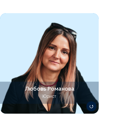
Специализируется на сопровождении
проектов различной степени
сложности в сфере гражданского,
административного и налогового
права. Имеет обширный опыт
взаимодействия с налоговыми
органами, включая подготовку ответов
на требования, возражений на акты
проверок, обжалование решений.
Любовь Романова
Юрист
romanova@lawsolver.ru