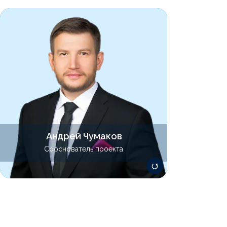
Сопровождает инвестиционные сделки
и М&A-проекты, разбирается
в реструктуризации, работает с финтех-
и блокчейн-проектами, а также с
телемедом. Имеет значительный опыт
выполнения проектов различной
сложности в соответствии с правом
России, Беларуси, Кипра, Нидерландов,
Люксембурга, а также основных
офшорных юрисдикций.
Андрей Чумаков
chumakov@lawsolver.ru
Сооснователь проекта
+7 903 298-30-95