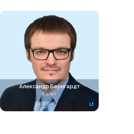
Сопровождает договорную,
корпоративную и иную операционную
деятельность организаций, вопросы
оформления и передачи интеллектуальной
собственности, разбирается в правильном
оформлении рекламы, сайтов,
использовании персональных данных,
работает с IT проектами,
производственными предприятиями,
франшизами и начинающими стартапами.
Александр Бернгардт
berngardt@lawsolver.ru
Юрист