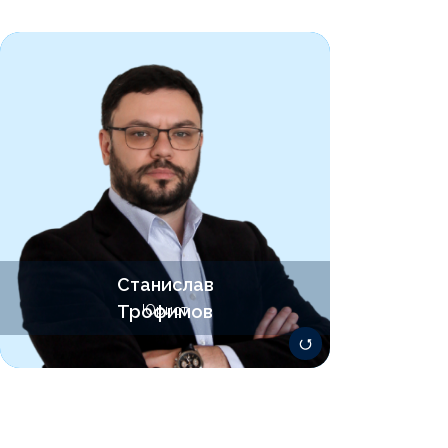
Cпециализируется в области консалтинга,
банкротства и юридической поддержке
бизнеса. С 2019 года фокусируется на
работе с IT-стартапами, сопровождая их
на всех этапах развития. Обладает
глубокими знаниями в правовом
регулировании бизнеса, особенно в
сфере договорного права и
корпоративных споров
Станислав
trofimov@lawsolver.ru
Трофимов
Юрист