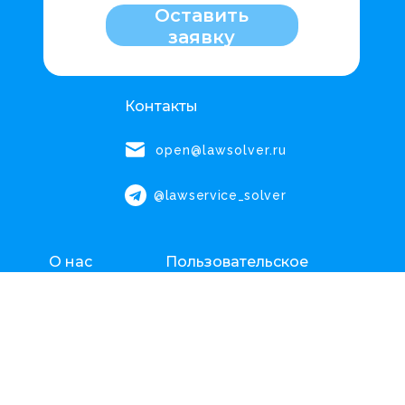
Оставить
заявку
Контакты
open@lawsolver.ru
@lawservice_solver
О нас
Пользовательское
соглашение
Тарифы
Оферта на юридические
услуги
Блог
FAQ