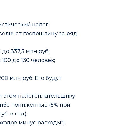
истический налог.
величат госпошлину за ряд
до 337,5 млн руб.;
00 до 130 человек;
200 млн руб. Его будут
ри этом налогоплательщику
либо пониженные (5% при
б. в год);
ходов минус расходы").