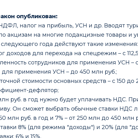
закон опубликован:
ДФЛ, налог на прибыль, УСН и др. Вводят тур
по акцизам на многие подакцизные товары и у
о следующего года действуют такие изменения:
 доходов для перехода на спецрежим – с 112,5 
енность сотрудников для применения УСН – с 1
 для применения УСН – до 450 млн руб.;
точной стоимости основных средств – с 150 до 
ффициент-дефлятор;
млн руб. в год нужно будет уплачивать НДС. П
тиву. Он сможет выбрать обычные ставки НДС 
0 млн руб. в год и 7% – от 250 млн до 450 млн ру
авки 8% (для режима "доходы") и 20% (для "до
вки: 6% и 15%.