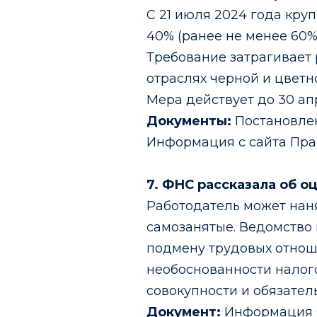
С 21 июля 2024 года кру
40% (ранее не менее 60
Требование затрагивает 
отраслях черной и цветн
Мера действует до 30 ап
Документы:
Постановлен
Информация с сайта Прав
7. ФНС рассказала об о
Работодатель может наня
самозанятые. Ведомство 
подмену трудовых отнош
необоснованности налог
совокупности и обязате
Документ:
Информация Ф